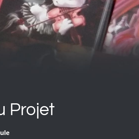
 Projet
ule