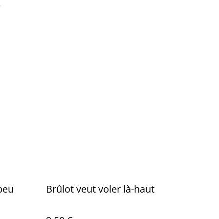
e
peu
Brûlot veut voler là-haut