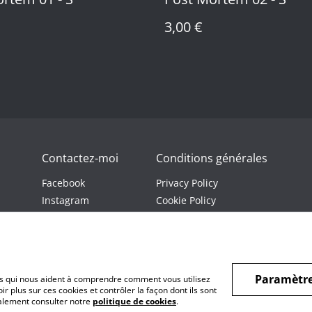
3,00 €
Contactez-moi
Conditions générales
Facebook
Privacy Policy
Instagram
Cookie Policy
Youtube
Twitch
Paramètre
hiers qui nous aident à comprendre comment vous utilisez
r plus sur ces cookies et contrôler la façon dont ils sont
galement consulter notre
politique de cookies
.