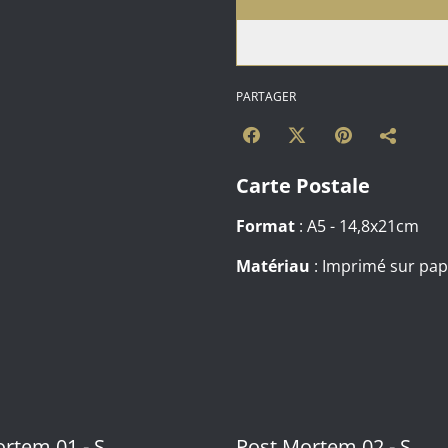
PARTAGER
Carte Postale
Format
: A5 - 14,8x21cm
Matériau
: Imprimé sur pap
rtem 01 - S
Post Mortem 02 - S