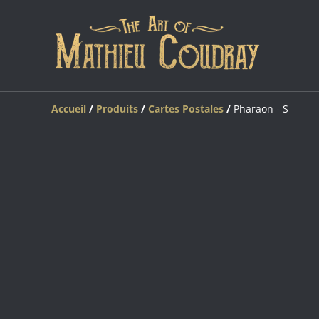
Accueil
/
Produits
/
Cartes Postales
/
Pharaon - S