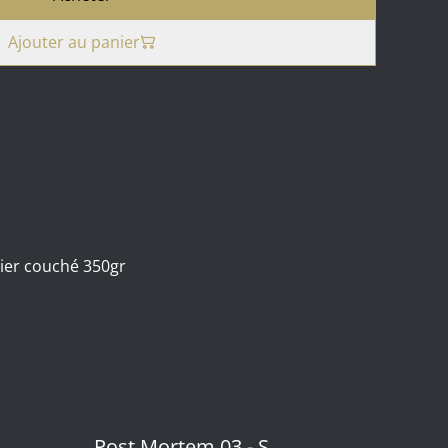
Ajouter au panier
ier couché 350gr
Post Mortem 03 - S