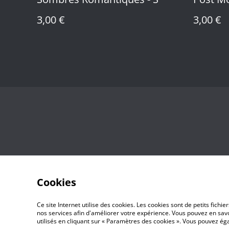
3,00 €
3,00 €
Cookies
Ce site Internet utilise des cookies. Les cookies sont de petits fic
nos services afin d'améliorer votre expérience. Vous pouvez en savoi
utilisés en cliquant sur « Paramètres des cookies ». Vous pouvez é
©
2026
Maz Editions