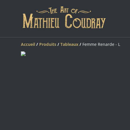
Accueil
/
Produits
/
Tableaux
/
Femme Renarde - L