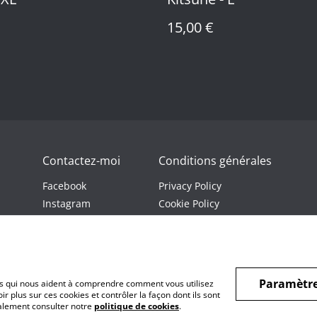
15,00 €
Contactez-moi
Conditions générales
Facebook
Privacy Policy
Instagram
Cookie Policy
Youtube
Twitch
Paramètre
hiers qui nous aident à comprendre comment vous utilisez
r plus sur ces cookies et contrôler la façon dont ils sont
galement consulter notre
politique de cookies
.