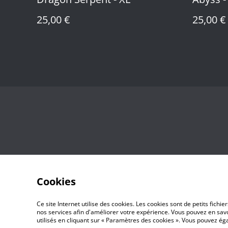
25,00 €
25,00 €
Cookies
Ce site Internet utilise des cookies. Les cookies sont de petits fic
nos services afin d'améliorer votre expérience. Vous pouvez en savoi
utilisés en cliquant sur « Paramètres des cookies ». Vous pouvez é
©
2026
Maz Editions