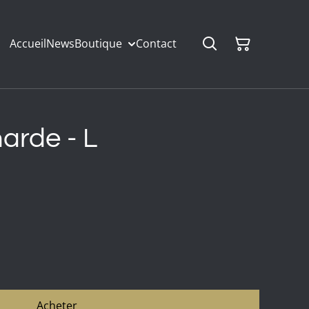
Accueil
News
Boutique
Contact
rde - L
Acheter