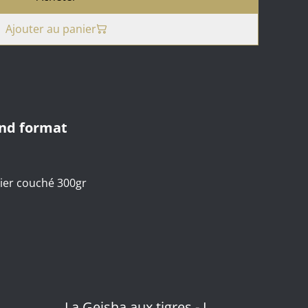
Ajouter au panier
and format
ier couché 300gr
La Geisha aux tigres - L