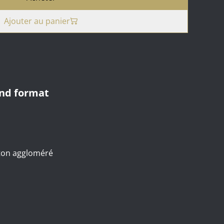
Ajouter au panier
and format
rton aggloméré