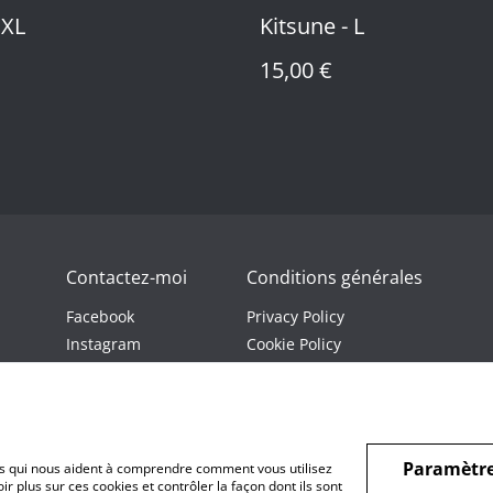
 XL
Kitsune - L
15,00 €
Contactez-moi
Conditions générales
Facebook
Privacy Policy
Instagram
Cookie Policy
Youtube
Twitch
Paramètre
hiers qui nous aident à comprendre comment vous utilisez
r plus sur ces cookies et contrôler la façon dont ils sont