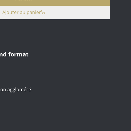
Ajouter au panier
and format
rton aggloméré